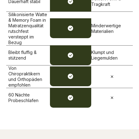
Dauerhaft stabil
Tragkraft
Silikonisierte Watte
& Memory Foam in
Matratzenqualität
Minderwertige
rutschfest
Materialien
versteppt im
Bezug
Bleibt fluffig &
Klumpt und
stützend
Liegemulden
Von
Chiropraktikern
und Orthopäden
empfohlen
60 Nächte
Probeschlafen