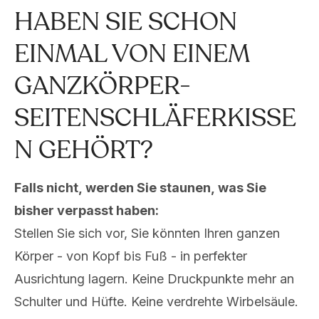
aufweisen, senden Sie es einfach an uns
HABEN SIE SCHON
zurück. Umtausch oder Rückgabe –
ohne
EINMAL VON EINEM
Wenn und Aber!
GANZKÖRPER-
SEITENSCHLÄFERKISSE
N GEHÖRT?
Falls nicht, werden Sie staunen, was Sie
bisher verpasst haben:
Stellen Sie sich vor, Sie könnten Ihren ganzen
Körper - von Kopf bis Fuß - in perfekter
Ausrichtung lagern. Keine Druckpunkte mehr an
Schulter und Hüfte. Keine verdrehte Wirbelsäule.