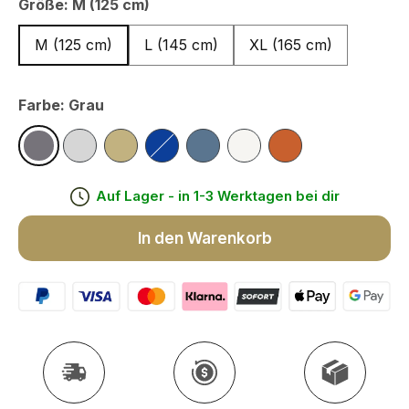
Größe:
M (125 cm)
M (125 cm)
L (145 cm)
XL (165 cm)
M (125 cm)
L (145 cm)
XL (165 cm)
Farbe:
Grau
Grau
Silber
Sand
Royal Blau
Taubenblau
Perlweiß
Terrakotta
Auf Lager - in 1-3 Werktagen bei dir
In den Warenkorb