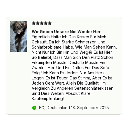
Qualität, auf die Sie sich verlassen können!
Das Kissen ist prinzipiell ebenfalls 40° waschbar nur ist es
Deutschland: 1-3 Werktage
🇩🇪
zu groß für gewöhnliche Haushalts-Waschmaschine und
Österreich: 3-5 Werktage
🇦🇹
Trockner. Geeignet für Industriewaschmaschinen & -
Trockner in Waschsalons.
0Wir möchten sicherstellen, dass Sie mit Ihrem
Schweiz: 3–5 Werktage
🇨🇭
Für optimale Hygiene empfehlen wir die Verwendung von
Einkauf vollständig zufrieden sind. Deshalb
Wir Geben Unsere Nie Wieder Her
einem zweiten Bezug für regelmäßigen Wechsel.
Eigentlich Hatte Ich Das Kissen Für Mich
bieten wir Ihnen
60 Tage
lang die Möglichkeit,
Bei Sendungen in die Schweiz können
Gekauft, Da Ich Starke Schmerzen Und
Schlafprobleme Habe. Wie Man Sehen Kann,
unsere Produkte
risikofrei zu testen
.
Zollkosten anfallen. In dem Fall wird sich der
Nicht Nur Ich Bin Hin Und Weg😅 Es Ist Hier
So Beliebt, Dass Man Sich Den Platz Schon
Zoll oder DHL direkt mit Ihnen abwickeln.
Erkämpfen Musste. Deshalb Musste Ein
✔ 60 Tage risikofrei testen
Zweites Her. Und Ein Drittes Für Das Sofa
Folgt! Ich Kann Es Jedem Nur Ans Herz
✔ Kostenloser Versand
Haben Sie Fragen zu Ihrer Bestellung?
Wir
Legen! Es Ist Teuer, Das Stimmt, Aber Es Ist
Jeden Cent Wert. Allein Die Qualität ! Im
✔ Einfache Rückgabe
helfen Ihnen gerne weiter!
Vergleich Zu Anderen Seitenschläferkissen
Sind Dies Welten! Absolut Klare
✔ Über 97.628 zufriedene Kunden
E-Mail: info@traumreiter.de
Kaufempfehlung!
FG, Deutschland 18. September 2025
Sollten Sie innerhalb dieses Zeitraums nicht
zufrieden sein oder ein Produkt einen Defekt