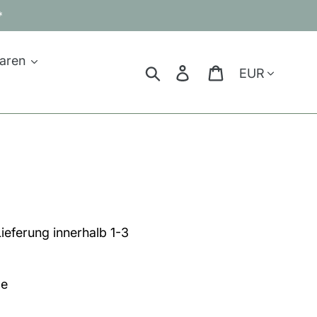
*
aren
Währung
Suchen
Einloggen
Warenkorb
Lieferung innerhalb 1-3
ge