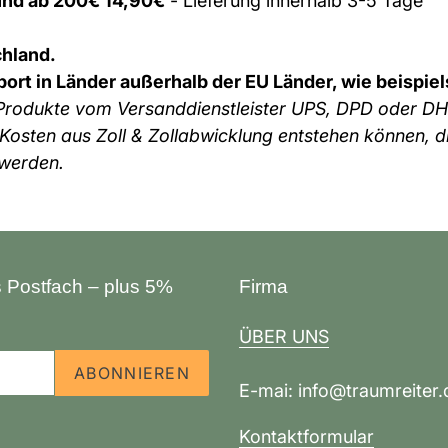
und ab 200€ 14,90€
- Lieferung innerhalb 3-5 Tage
hland.
port in Länder außerhalb der EU Länder, wie beispie
 Produkte vom Versanddienstleister UPS, DPD oder DH
 Kosten aus Zoll & Zollabwicklung entstehen können, 
 werden.
s Postfach – plus 5%
Firma
ÜBER UNS
ABONNIEREN
E-mai: info@traumreiter.
Kontaktformular