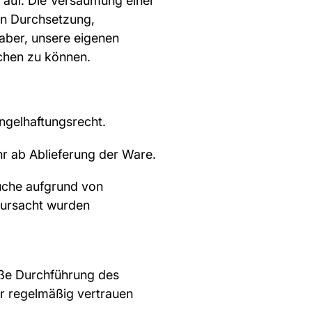
s auf. Die Versäumung einer
en Durchsetzung,
 aber, unsere eigenen
chen zu können.
ängelhaftungsrecht.
hr ab Ablieferung der Ware.
üche aufgrund von
erursacht wurden
äße Durchführung des
er regelmäßig vertrauen