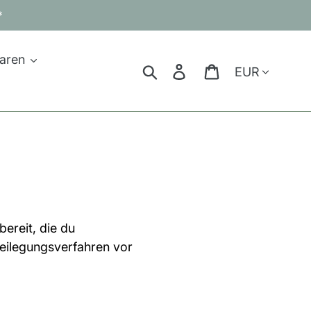
*
aren
Währung
Suchen
Einloggen
Warenkorb
bereit, die du
beilegungsverfahren vor